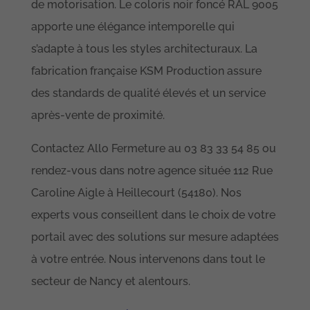
de motorisation. Le coloris noir foncé RAL 9005
apporte une élégance intemporelle qui
s’adapte à tous les styles architecturaux. La
fabrication française KSM Production assure
des standards de qualité élevés et un service
après-vente de proximité.
Contactez Allo Fermeture au 03 83 33 54 85 ou
rendez-vous dans notre agence située 112 Rue
Caroline Aigle à Heillecourt (54180). Nos
Nécessaire
experts vous conseillent dans le choix de votre
Ces cookies ne
sont pas
portail avec des solutions sur mesure adaptées
facultatifs. Ils
sont
à votre entrée. Nous intervenons dans tout le
nécessaires au
secteur de Nancy et alentours.
fonctionnement
du site.