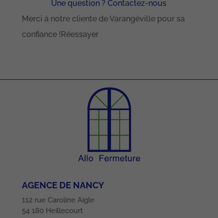
Une question ? Contactez-nous
Merci à notre cliente de Varangéville pour sa
Statistiques
Afin que nous
confiance !Réessayer
puissions
améliorer la
fonctionnalité
et la structure
du site Web,
en fonction
de la façon
dont le site
Web est
utilisé.
Experience
Afin que notre
site Web
AGENCE DE NANCY
fonctionne au
mieux lors de
112 rue Caroline Aigle
votre visite. Si
54 180 Heillecourt
vous refusez