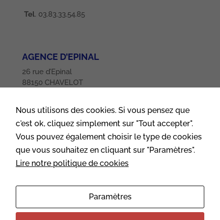
ces cookies,
Tel
. 03.83.33.54.85
certaines
fonctionnalités
disparaîtront
du site.
AGENCE D’EPINAL
26 rue d’Epinal
88150 CHAVELOT
Tel
. 03.29.32.85.35
Nous utilisons des cookies. Si vous pensez que
c'est ok, cliquez simplement sur "Tout accepter".
SUIVEZ-NOUS
Vous pouvez également choisir le type de cookies
que vous souhaitez en cliquant sur "Paramètres".
Lire notre politique de cookies
CONTACTEZ-NOUS
Paramètres