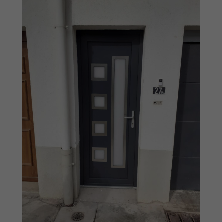
facultatifs. Ils
sont
nécessaires au
fonctionnement
du site.
Statistiques
Afin que nous
puissions
améliorer la
fonctionnalité
et la structure
du site Web,
en fonction
de la façon
dont le site
Web est
utilisé.
Experience