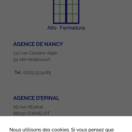
AGENCE DE NANCY
112 rue Caroline Aigle
54 180 Heillecourt
Tel
. 03.83.33.54.85
AGENCE D’EPINAL
26 rue d’Epinal
88150 CHAVELOT
Tel
. 03.29.32.85.35
Nous utilisons des cookies. Si vous pensez que