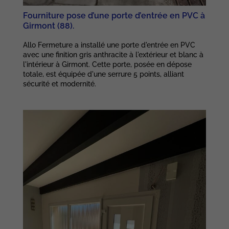
Afin que notre
site Web
Fourniture pose d’une porte d’entrée en PVC à
fonctionne au
Girmont (88).
mieux lors de
votre visite. Si
Allo Fermeture a installé une porte d'entrée en PVC
vous refusez
avec une finition gris anthracite à l'extérieur et blanc à
ces cookies,
l'intérieur à Girmont. Cette porte, posée en dépose
certaines
totale, est équipée d'une serrure 5 points, alliant
fonctionnalités
sécurité et modernité.
disparaîtront
du site.